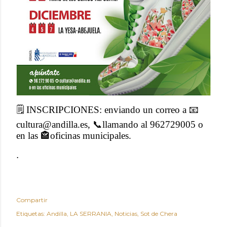
🗒
️ INSCRIPCIONES: enviando un correo a
📧
cultura@andilla.es,
📞
llamando al 962729005 o
en las
🏤
oficinas municipales.
.
Compartir
Etiquetas:
Andilla
LA SERRANIA
Noticias
Sot de Chera