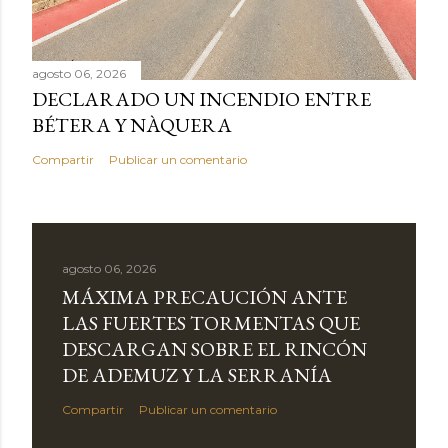
agosto 06, 2026
DECLARADO UN INCENDIO ENTRE
BÉTERA Y NÀQUERA
Compartir
Publicar un comentario
agosto 06, 2026
MÁXIMA PRECAUCIÓN ANTE
LAS FUERTES TORMENTAS QUE
DESCARGAN SOBRE EL RINCÓN
DE ADEMUZ Y LA SERRANÍA
Compartir
Publicar un comentario