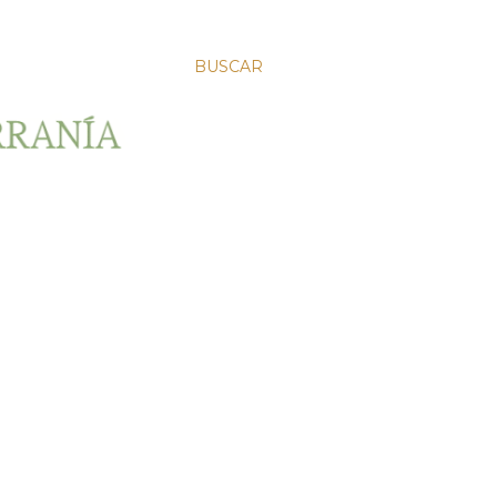
BUSCAR