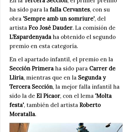
En la
Tercera Sección
, el primer premio
ha sido para la
falla Cervantes
, con su
obra
'Sempre amb un somriure'
, del
artista
Fco José Dauder
. La comisión de
L’Espardenyada
ha obtenido el segundo
premio en esta categoría.
En el apartado infantil, el premio en la
Sección Primera
ha sido para
Carrer de
Lliria
, mientras que en la
Segunda y
Tercera Sección
, la mejor falla infantil ha
sido la de
El Picaor
, con el lema
'Molta
festa'
, también del artista
Roberto
Moratalla
.