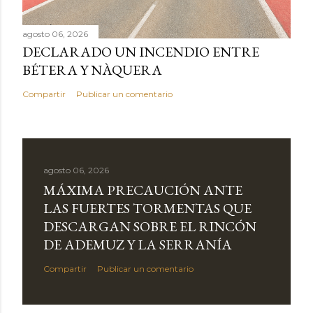
agosto 06, 2026
DECLARADO UN INCENDIO ENTRE
BÉTERA Y NÀQUERA
Compartir
Publicar un comentario
agosto 06, 2026
MÁXIMA PRECAUCIÓN ANTE
LAS FUERTES TORMENTAS QUE
DESCARGAN SOBRE EL RINCÓN
DE ADEMUZ Y LA SERRANÍA
Compartir
Publicar un comentario