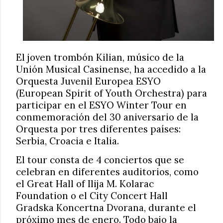
El joven trombón Kilian, músico de la
Unión Musical Casinense, ha accedido a la
Orquesta Juvenil Europea ESYO
(European Spirit of Youth Orchestra) para
participar en el ESYO Winter Tour en
conmemoración del 30 aniversario de la
Orquesta por tres diferentes países:
Serbia, Croacia e Italia.
El tour consta de 4 conciertos que se
celebran en diferentes auditorios, como
el Great Hall of Ilija M. Kolarac
Foundation o el City Concert Hall
Gradska Koncertna Dvorana, durante el
próximo mes de enero. Todo bajo la