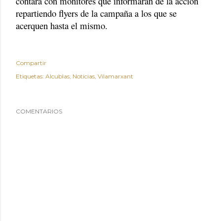
contará con monitores que informarán de la acción
repartiendo flyers de la campaña a los que se
acerquen hasta el mismo.
Compartir
Etiquetas:
Alcublas
Noticias
Vilamarxant
COMENTARIOS