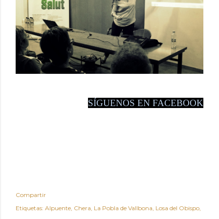
SÍGUENOS EN FACEBOOK
Compartir
Etiquetas:
Alpuente
Chera
La Pobla de Vallbona
Losa del Obispo