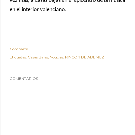
vez más, a Casas Bajas en el epicentro de la música
en el interior valenciano.
Compartir
Etiquetas:
Casas Bajas
Noticias
RINCON DE ADEMUZ
COMENTARIOS