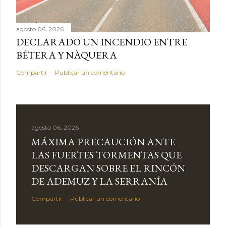
agosto 06, 2026
DECLARADO UN INCENDIO ENTRE
BÉTERA Y NÀQUERA
Compartir
Publicar un comentario
agosto 06, 2026
MÁXIMA PRECAUCIÓN ANTE
LAS FUERTES TORMENTAS QUE
DESCARGAN SOBRE EL RINCÓN
DE ADEMUZ Y LA SERRANÍA
Compartir
Publicar un comentario