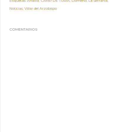
Etiquetas:
Andilla
CAMP DE TURIA
Domeño
La Serranía
Noticias
Villar del Arzobispo
COMENTARIOS