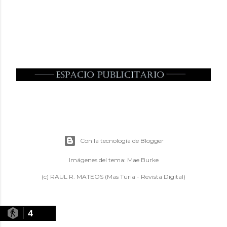
Con la tecnología de Blogger
Imágenes del tema:
Mae Burke
(c) RAUL R. MATEOS (Mas Turia - Revista Digital)
4